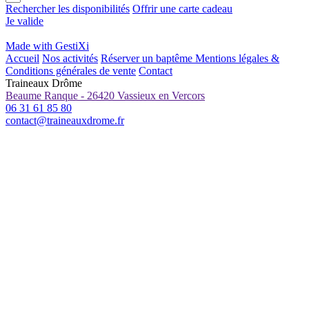
Rechercher les disponibilités
Offrir une carte cadeau
Je valide
Made with GestiXi
Accueil
Nos activités
Réserver un baptême
Mentions légales &
Conditions générales de vente
Contact
Traineaux Drôme
Beaume Ranque - 26420 Vassieux en Vercors
06 31 61 85 80
contact@traineauxdrome.fr